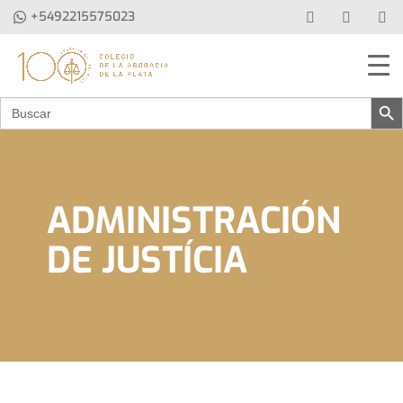
+5492215575023
Botón de b
Buscar:
ADMINISTRACIÓN
DE JUSTÍCIA