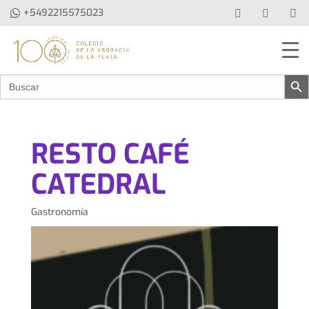
+5492215575023
Botón de b
Buscar:
RESTO CAFÉ
CATEDRAL
Gastronomía