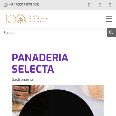
+5492215575023
Botón de b
Buscar:
PANADERIA
SELECTA
Gastronomía