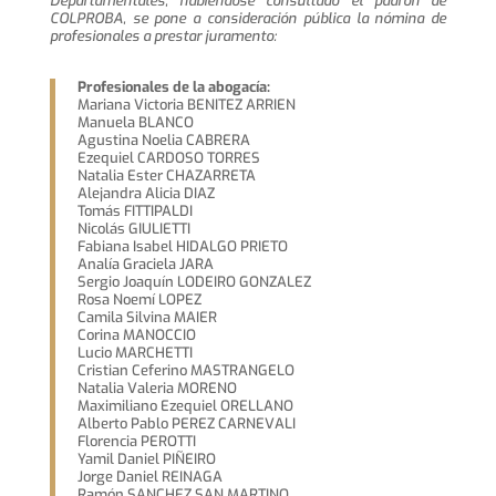
Departamentales, habiéndose consultado el padrón de
COLPROBA, se pone a consideración pública la nómina de
profesionales a prestar juramento:
Profesionales de la abogacía:
Mariana Victoria BENITEZ ARRIEN
Manuela BLANCO
Agustina Noelia CABRERA
Ezequiel CARDOSO TORRES
Natalia Ester CHAZARRETA
Alejandra Alicia DIAZ
Tomás FITTIPALDI
Nicolás GIULIETTI
Fabiana Isabel HIDALGO PRIETO
Analía Graciela JARA
Sergio Joaquín LODEIRO GONZALEZ
Rosa Noemí LOPEZ
Camila Silvina MAIER
Corina MANOCCIO
Lucio MARCHETTI
Cristian Ceferino MASTRANGELO
Natalia Valeria MORENO
Maximiliano Ezequiel ORELLANO
Alberto Pablo PEREZ CARNEVALI
Florencia PEROTTI
Yamil Daniel PIÑEIRO
Jorge Daniel REINAGA
Ramón SANCHEZ SAN MARTINO