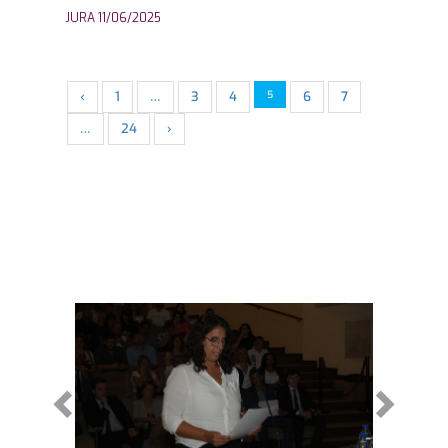
JURA 11/06/2025
‹
1
…
3
4
5
6
7
…
24
›