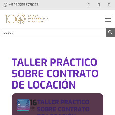
+5492215575023
Botón de b
Buscar:
TALLER PRÁCTICO
SOBRE CONTRATO
DE LOCACIÓN
16
TALLER PRÁCTICO
SOBRE CONTRATO
AGO