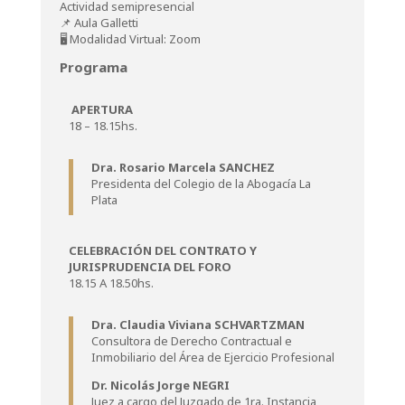
Actividad semipresencial
📌 Aula Galletti
🖥️ Modalidad Virtual: Zoom
Programa
APERTURA
18 – 18.15hs.
Dra. Rosario Marcela SANCHEZ
Presidenta del Colegio de la Abogacía La
Plata
CELEBRACIÓN DEL CONTRATO Y
JURISPRUDENCIA DEL FORO
18.15 A 18.50hs.
Dra. Claudia Viviana SCHVARTZMAN
Consultora de Derecho Contractual e
Inmobiliario del Área de Ejercicio Profesional
Dr. Nicolás Jorge NEGRI
Juez a cargo del Juzgado de 1ra. Instancia