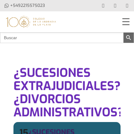
+5492215575023
Botón de b
Buscar:
¿SUCESIONES
EXTRAJUDICIALES?...
¿DIVORCIOS
ADMINISTRATIVOS?
15
¿SUCESIONES