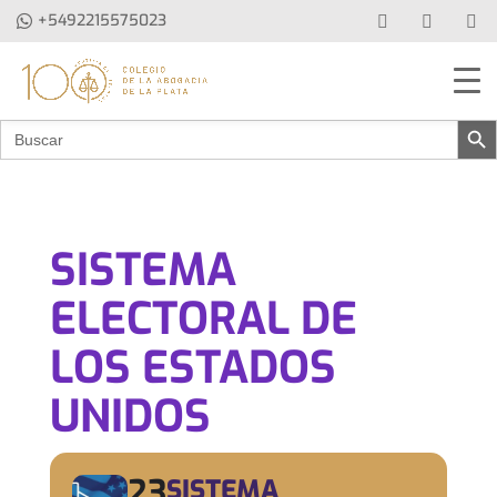
+5492215575023
Botón de b
Buscar:
SISTEMA
ELECTORAL DE
LOS ESTADOS
UNIDOS
23
SISTEMA