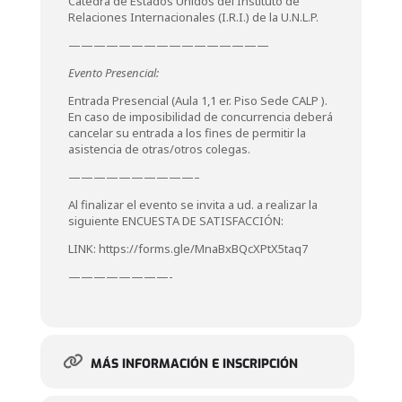
Cátedra de Estados Unidos del Instituto de
Relaciones Internacionales (I.R.I.) de la U.N.L.P.
————————————————
Evento Presencial:
Entrada Presencial (Aula 1,1 er. Piso Sede CALP ).
En caso de imposibilidad de concurrencia deberá
cancelar su entrada a los fines de permitir la
asistencia de otras/otros colegas.
——————————–
Al finalizar el evento se invita a ud. a realizar la
siguiente ENCUESTA DE SATISFACCIÓN:
LINK: https://forms.gle/MnaBxBQcXPtX5taq7
————————-
MÁS INFORMACIÓN E INSCRIPCIÓN