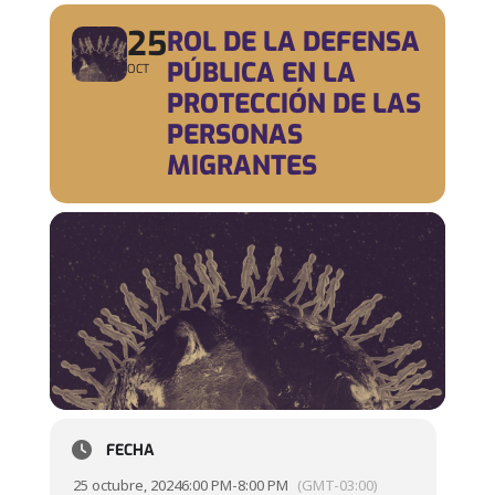
25
ROL DE LA DEFENSA
PÚBLICA EN LA
OCT
PROTECCIÓN DE LAS
PERSONAS
MIGRANTES
FECHA
25 octubre, 2024
6:00 PM
-
8:00 PM
(GMT-03:00)