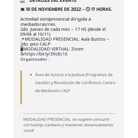
DETALLES DEL EVENTO
📅 10 DE NOVIEMBRE DE 2022 – 🕔 17 HORAS.
dirigida a
Actividad semipresencial
mediadoras/res.
2do. Jueves de cada mes – 17 HS (desde el
09/06 al 10/11)
📌MODALIDAD PRESENCIAL: Aula Bustos –
2do. piso CALP
🖥️MODALIDAD VIRTUAL: Zoom
📝
https://bit.ly/39sBc10
Organizador
:
Área de Acceso a la Justicia (Programas de
Gestión y Resolución de Conflictos): Centro
de Mediación CALP
MODALIDAD PRESENCIAL: se sugiere concurrir
con barbijo sanitario y mantener distanciamiento
social