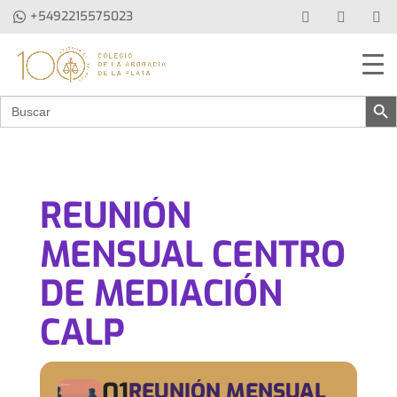
+5492215575023
Botón de b
Buscar:
REUNIÓN
MENSUAL CENTRO
DE MEDIACIÓN
CALP
01
REUNIÓN MENSUAL