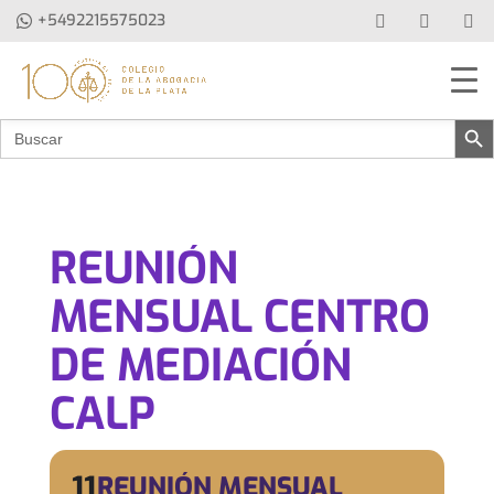
+5492215575023
Botón de b
Buscar:
REUNIÓN
MENSUAL CENTRO
DE MEDIACIÓN
CALP
11
REUNIÓN MENSUAL