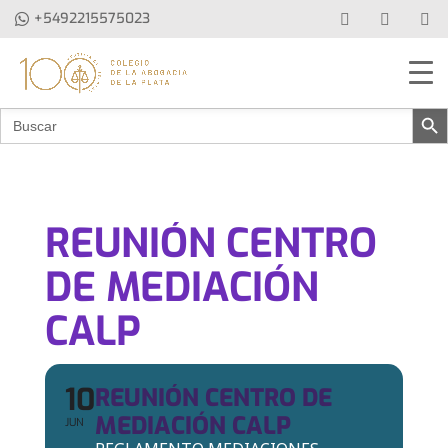
+5492215575023
Botón de b
Buscar:
REUNIÓN CENTRO
DE MEDIACIÓN
CALP
10
REUNIÓN CENTRO DE
MEDIACIÓN CALP
JUN