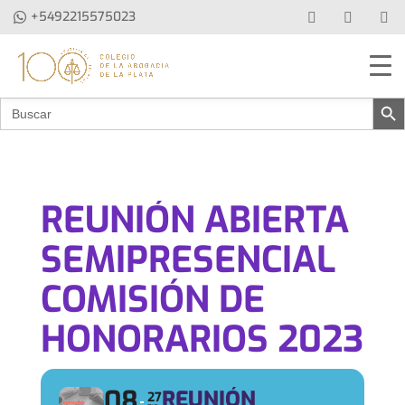
+5492215575023
Botón de b
Buscar:
REUNIÓN ABIERTA
SEMIPRESENCIAL
COMISIÓN DE
HONORARIOS 2023
08
REUNIÓN
27