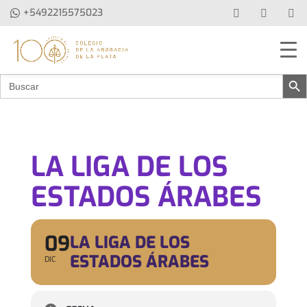
+5492215575023
Botón de b
Buscar:
LA LIGA DE LOS
ESTADOS ÁRABES
09
LA LIGA DE LOS
ESTADOS ÁRABES
DIC