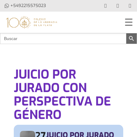
+5492215575023
Botón de b
Buscar:
JUICIO POR
JURADO CON
PERSPECTIVA DE
GÉNERO
27
JUICIO POR JURADO