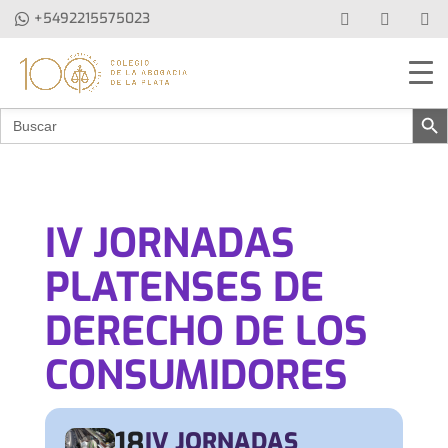
+5492215575023
Botón de b
Buscar:
IV JORNADAS
PLATENSES DE
DERECHO DE LOS
CONSUMIDORES
18
IV JORNADAS