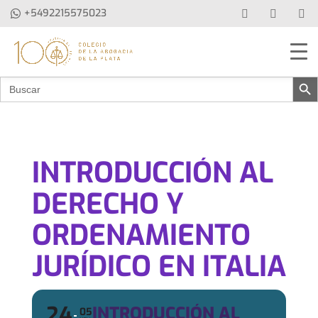
+5492215575023
Botón de b
Buscar:
INTRODUCCIÓN AL
DERECHO Y
ORDENAMIENTO
JURÍDICO EN ITALIA
24
INTRODUCCIÓN AL
05