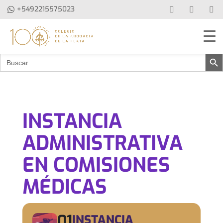
+5492215575023
Botón de b
Buscar:
INSTANCIA
ADMINISTRATIVA
EN COMISIONES
MÉDICAS
01
INSTANCIA