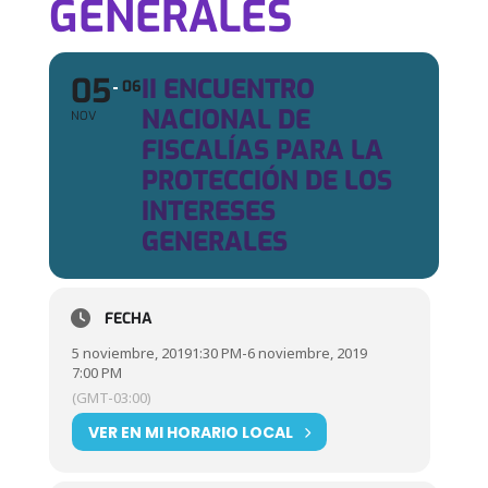
GENERALES
05
II ENCUENTRO
06
NACIONAL DE
NOV
FISCALÍAS PARA LA
PROTECCIÓN DE LOS
INTERESES
GENERALES
FECHA
5 noviembre, 2019
1:30 PM
-
6 noviembre, 2019
7:00 PM
(GMT-03:00)
VER EN MI HORARIO LOCAL