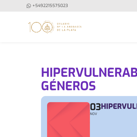
+5492215575023
HIPERVULNERAB
GÉNEROS
03
HIPERVUL
NOV