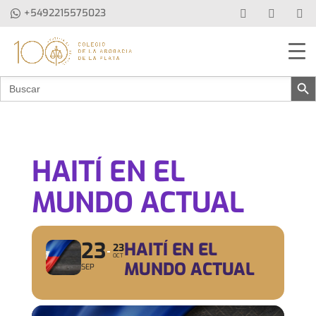
+5492215575023
Botón de b
Buscar:
HAITÍ EN EL
MUNDO ACTUAL
23
HAITÍ EN EL
23
OCT
MUNDO ACTUAL
SEP