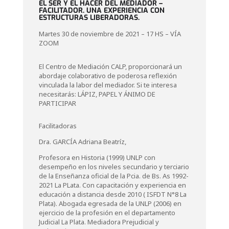
EL SER Y EL HACER DEL MEDIADOR –
FACILITADOR. UNA EXPERIENCIA CON
ESTRUCTURAS LIBERADORAS.
Martes 30 de noviembre de 2021 – 17 HS – VÍA
ZOOM
El Centro de Mediación CALP, proporcionará un
abordaje colaborativo de poderosa reflexión
vinculada la labor del mediador. Si te interesa
necesitarás: LÁPIZ, PAPEL Y ÁNIMO DE
PARTICIPAR
Facilitadoras
Dra. GARCÍA Adriana Beatríz,
Profesora en Historia (1999) UNLP con
desempeño en los niveles secundario y terciario
de la Enseñanza oficial de la Pcia. de Bs. As 1992-
2021 La PLata. Con capacitación y experiencia en
educación a distancia desde 2010 ( ISFDT N°8 La
Plata). Abogada egresada de la UNLP (2006) en
ejercicio de la profesión en el departamento
Judicial La Plata. Mediadora Prejudicial y