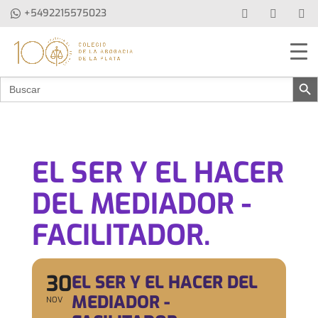
+5492215575023
Botón de b
Buscar:
EL SER Y EL HACER
DEL MEDIADOR -
FACILITADOR.
30
EL SER Y EL HACER DEL
MEDIADOR -
NOV