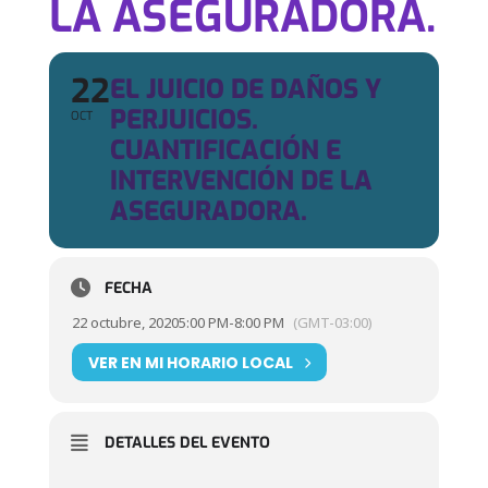
LA ASEGURADORA.
22
EL JUICIO DE DAÑOS Y
PERJUICIOS.
OCT
CUANTIFICACIÓN E
INTERVENCIÓN DE LA
ASEGURADORA.
FECHA
22 octubre, 2020
5:00 PM
-
8:00 PM
(GMT-03:00)
VER EN MI HORARIO LOCAL
DETALLES DEL EVENTO