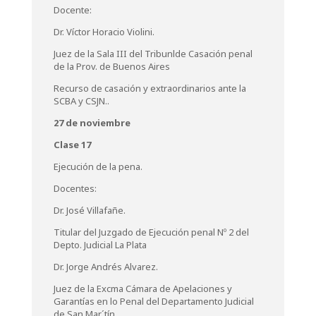
Docente:
Dr. Víctor Horacio Violini.
Juez de la Sala III del Tribunlde Casación penal
de la Prov. de Buenos Aires
Recurso de casación y extraordinarios ante la
SCBA y CSJN..
27 de noviembre
Clase 17
Ejecución de la pena.
Docentes:
Dr. José Villafañe.
Titular del Juzgado de Ejecución penal Nº 2 del
Depto. Judicial La Plata
Dr. Jorge Andrés Alvarez.
Juez de la Excma Cámara de Apelaciones y
Garantías en lo Penal del Departamento Judicial
de San Mar´tín.