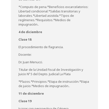
*Computo de pena.*Beneficios excarcelatorios:
Libertad condicional.*Salidas transitorias y
laborales.*Libertad asistida.*Tipos de
regímenes.*Requisitos.*Medios de
impugnación..
4 de diciembre
Clase 18
El procedimiento de flagrancia.
Docente:
Dr. Juan Menucci.
Titular de la Unidad Fiscal de Investigación y
Juicio Nº 5 del Depto. Judicial La Plata
*Plazos.*Principios.*Etapa de instrucción.*Etapa
de juicio.*Medios de impugnación..
11 de diciembre
Clase 19
Juzgar con perspectiva de Género.