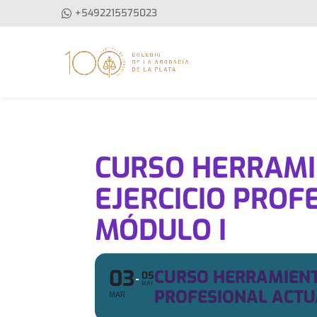
+5492215575023
CURSO HERRAMI
EJERCICIO PROF
MÓDULO I
03
CURSO HERRAMIENTA
05
MAY
PROFESIONAL ACTU
MAR