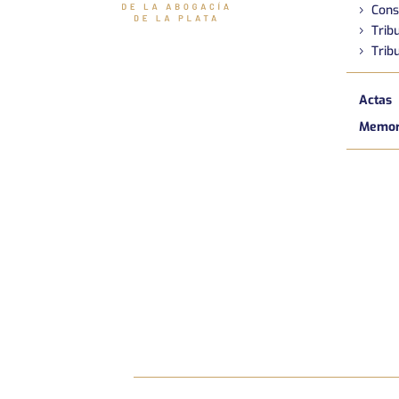
Cons
Tribu
Tribu
Actas
Memori