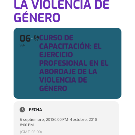
LA VIOLENCIA DE
GÉNERO
06
CURSO DE
04
OCT
CAPACITACIÓN: EL
SEP
EJERCICIO
PROFESIONAL EN EL
ABORDAJE DE LA
VIOLENCIA DE
GÉNERO
FECHA
6 septiembre, 2018
6:00 PM
-
4 octubre, 2018
8:00 PM
(GMT-03:00)