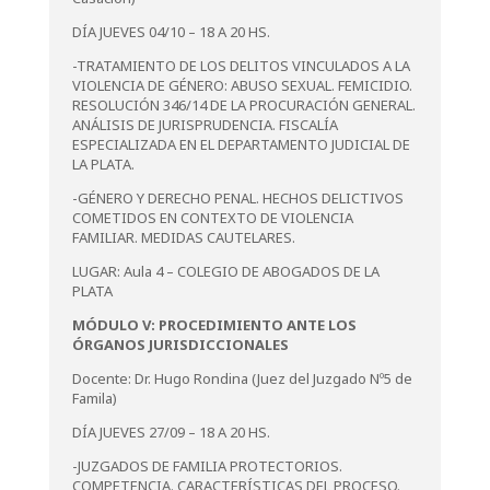
DÍA JUEVES 04/10 – 18 A 20 HS.
-TRATAMIENTO DE LOS DELITOS VINCULADOS A LA
VIOLENCIA DE GÉNERO: ABUSO SEXUAL. FEMICIDIO.
RESOLUCIÓN 346/14 DE LA PROCURACIÓN GENERAL.
ANÁLISIS DE JURISPRUDENCIA. FISCALÍA
ESPECIALIZADA EN EL DEPARTAMENTO JUDICIAL DE
LA PLATA.
-GÉNERO Y DERECHO PENAL. HECHOS DELICTIVOS
COMETIDOS EN CONTEXTO DE VIOLENCIA
FAMILIAR. MEDIDAS CAUTELARES.
LUGAR: Aula 4 – COLEGIO DE ABOGADOS DE LA
PLATA
MÓDULO V: PROCEDIMIENTO ANTE LOS
ÓRGANOS JURISDICCIONALES
Docente: Dr. Hugo Rondina (Juez del Juzgado Nº5 de
Famila)
DÍA JUEVES 27/09 – 18 A 20 HS.
-JUZGADOS DE FAMILIA PROTECTORIOS.
COMPETENCIA. CARACTERÍSTICAS DEL PROCESO.