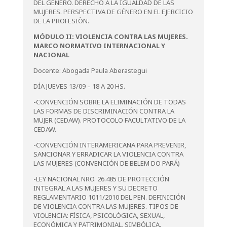
DEL GÉNERO. DERECHO A LA IGUALDAD DE LAS
MUJERES. PERSPECTIVA DE GÉNERO EN EL EJERCICIO
DE LA PROFESIÒN.
MÓDULO II: VIOLENCIA CONTRA LAS MUJERES.
MARCO NORMATIVO INTERNACIONAL Y
NACIONAL
Docente: Abogada Paula Aberastegui
DÍA JUEVES 13/09 – 18 A 20 HS.
-CONVENCIÓN SOBRE LA ELIMINACIÓN DE TODAS
LAS FORMAS DE DISCRIMINACIÓN CONTRA LA
MUJER (CEDAW). PROTOCOLO FACULTATIVO DE LA
CEDAW.
-CONVENCIÓN INTERAMERICANA PARA PREVENIR,
SANCIONAR Y ERRADICAR LA VIOLENCIA CONTRA
LAS MUJERES (CONVENCIÓN DE BELEM DO PARÁ)
-LEY NACIONAL NRO. 26.485 DE PROTECCIÓN
INTEGRAL A LAS MUJERES Y SU DECRETO
REGLAMENTARIO 1011/2010 DEL PEN. DEFINICIÓN
DE VIOLENCIA CONTRA LAS MUJERES. TIPOS DE
VIOLENCIA: FÍSICA, PSICOLÓGICA, SEXUAL,
ECONÓMICA Y PATRIMONIAL, SIMBÓLICA.