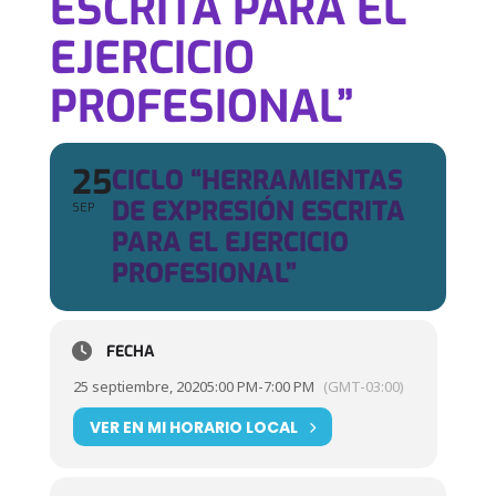
ESCRITA PARA EL
EJERCICIO
PROFESIONAL”
25
CICLO “HERRAMIENTAS
DE EXPRESIÓN ESCRITA
SEP
PARA EL EJERCICIO
PROFESIONAL”
FECHA
25 septiembre, 2020
5:00 PM
-
7:00 PM
(GMT-03:00)
VER EN MI HORARIO LOCAL