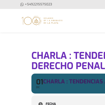
+5492215575023
CHARLA : TENDE
DERECHO PENA
01
CHARLA : TENDENCIAS
DIC
FECHA