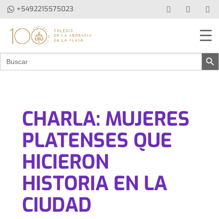
+5492215575023
Botón de b
Buscar:
CHARLA: MUJERES
PLATENSES QUE
HICIERON
HISTORIA EN LA
CIUDAD