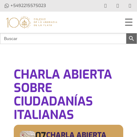
+5492215575023
Botón de b
Buscar:
CHARLA ABIERTA
SOBRE
CIUDADANÍAS
ITALIANAS
07
CHARLA ABIERTA