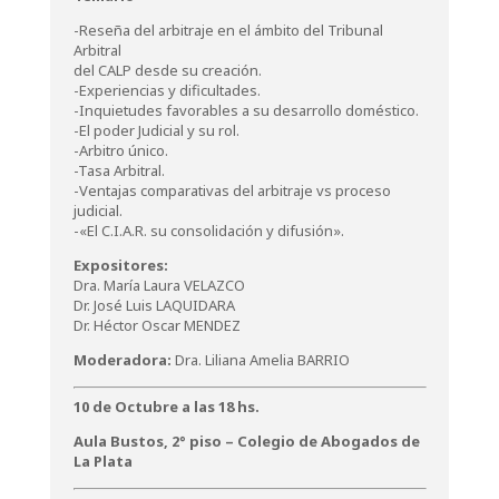
-Reseña del arbitraje en el ámbito del Tribunal
Arbitral
del CALP desde su creación.
-Experiencias y dificultades.
-Inquietudes favorables a su desarrollo doméstico.
-El poder Judicial y su rol.
-Arbitro único.
-Tasa Arbitral.
-Ventajas comparativas del arbitraje vs proceso
judicial.
-«El C.I.A.R. su consolidación y difusión».
Expositores:
Dra. María Laura VELAZCO
Dr. José Luis LAQUIDARA
Dr. Héctor Oscar MENDEZ
Moderadora:
Dra. Liliana Amelia BARRIO
10 de Octubre a las 18 hs.
Aula Bustos, 2° piso – Colegio de Abogados de
La Plata