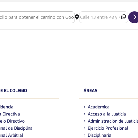
 PROGRAMA DE INICIACIÓN PROFESIONAL [TeadU6nzB]
Destination Address - 2D
E EL COLEGIO
ÁREAS
idencia
Académica
 Directiva
Acceso a la Justicia
ejo Directivo
Administración de Justici
nal de Disciplina
Ejercicio Profesional
nal Arbitral
Disciplinaria