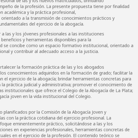
esional de las y los nuevos matriculados, brindando
peño de la profesión. La presente propuesta tiene por finalidad
ón académica y la práctica profesional,
 orientado a la transmisión de conocimientos prácticos y
undamentales del ejercicio de la abogacía.
 las y los jóvenes profesionales a las instituciones
, beneficios y herramientas disponibles para la
dad se concibe como un espacio formativo institucional, orientado a
ional y contribuir al adecuado acceso a la justicia.
rtalecer la formación práctica de las y los abogados
s conocimientos adquiridos en la formación de grado; facilitar la
an el ejercicio de la abogacía; brindar herramientas concretas para
n la práctica judicial y administrativa; promover el conocimiento de
as institucionales que ofrece el Colegio de la Abogacía de La Plata;
acía joven en la vida institucional del Colegio.
 planificados por la Comisión de la Abogacía Joven y
s con la práctica cotidiana del ejercicio profesional. La
foque eminentemente práctico, solicitándose a las y los
ciones en experiencias profesionales, herramientas concretas de
tuales en el ejercicio de la profesión. El contenido teórico se