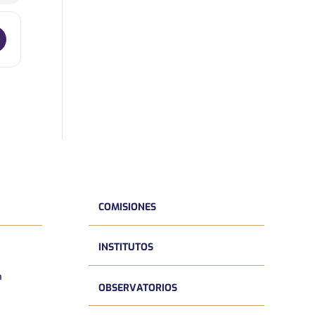
O PROGRAMA DE INICIACIÓN PROFESIONAL [BVeVQP2XQ]
COMISIONES
INSTITUTOS
a
OBSERVATORIOS