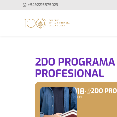
+5492215575023
2DO PROGRAMA D
PROFESIONAL
18
2DO PRO
16
JUL
JUN