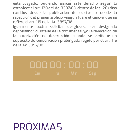
este Juzgado, pudiendo ejercer este derecho según lo
establece el art. 120 del Ac. 3397/08, dentro de los (20) días
corridos desde la publicación de edictos o, desde la
recepción del presente oficio –según fuere el caso- a que se
refiere el art. 119 de la Ac. 3397/08.
Igualmente podrá solicitar desgloses, ser designado
depositario voluntario de la documental y/o la revocación de
la autorización de destrucción, cuando se verifique un
supuesto de conservación prolongada regido por el art. 116
de la Ac. 3397/08.
000
:
00
:
00
:
00
Día
Hrs
Min
Seg
PRÓXIMAS