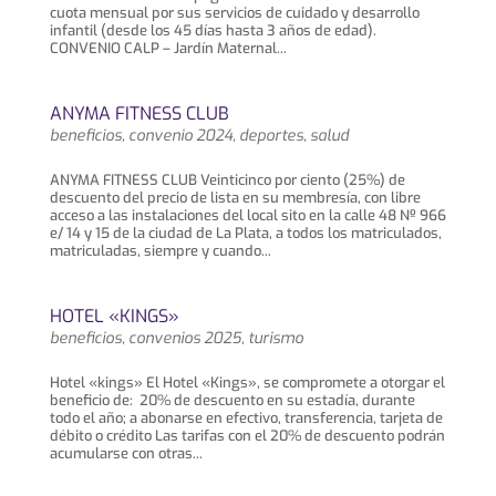
cuota mensual por sus servicios de cuidado y desarrollo
infantil (desde los 45 días hasta 3 años de edad).
CONVENIO CALP – Jardín Maternal...
ANYMA FITNESS CLUB
beneficios
,
convenio 2024
,
deportes
,
salud
ANYMA FITNESS CLUB Veinticinco por ciento (25%) de
descuento del precio de lista en su membresía, con libre
acceso a las instalaciones del local sito en la calle 48 Nº 966
e/ 14 y 15 de la ciudad de La Plata, a todos los matriculados,
matriculadas, siempre y cuando...
HOTEL «KINGS»
beneficios
,
convenios 2025
,
turismo
Hotel «kings» El Hotel «Kings», se compromete a otorgar el
beneficio de: 20% de descuento en su estadía, durante
todo el año; a abonarse en efectivo, transferencia, tarjeta de
débito o crédito Las tarifas con el 20% de descuento podrán
acumularse con otras...