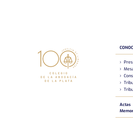
CONOC
Pres
Mesa
Cons
Tribu
Tribu
Actas
Memori