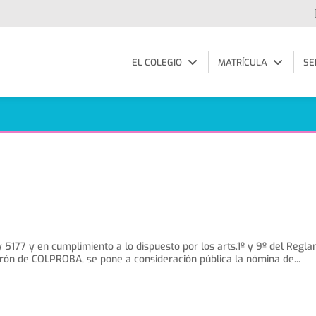
EL COLEGIO
MATRÍCULA
SE
ey 5177 y en cumplimiento a lo dispuesto por los arts.1º y 9º del Reg
ón de COLPROBA, se pone a consideración pública la nómina de...