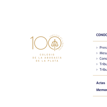
CONOC
Pres
Mesa
Cons
Tribu
Tribu
Actas
Memori