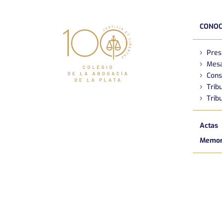
CONOC
Pres
Mesa
Cons
Tribu
Tribu
Actas
Memori