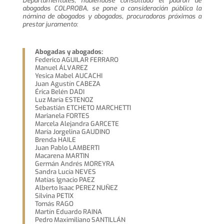
Departamentales, habiéndose consultado el padrón de
abogados COLPROBA, se pone a consideración pública la
nómina de abogados y abogadas, procuradoras próximas a
prestar juramento:
Abogadas y abogados:
Federico AGUILAR FERRARO
Manuel ÁLVAREZ
Yesica Mabel AUCACHI
Juan Agustín CABEZA
Érica Belén DADI
Luz María ESTENOZ
Sebastián ETCHETO MARCHETTI
Marianela FORTES
Marcela Alejandra GARCETE
María Jorgelina GAUDINO
Brenda HAILE
Juan Pablo LAMBERTI
Macarena MARTIN
Germán Andrés MOREYRA
Sandra Lucía NEVES
Matías Ignacio PAEZ
Alberto Isaac PEREZ NUÑEZ
Silvina PETIX
Tomás RAGO
Martín Eduardo RAINA
Pedro Maximiliano SANTILLÁN