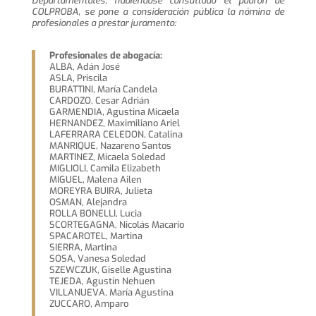
Departamentales, habiéndose consultado el padrón de
COLPROBA, se pone a consideración pública la nómina de
profesionales a prestar juramento:
Profesionales de abogacía:
ALBA, Adán José
ASLA, Priscila
BURATTINI, María Candela
CARDOZO, Cesar Adrián
GARMENDIA, Agustina Micaela
HERNANDEZ, Maximiliano Ariel
LAFERRARA CELEDON, Catalina
MANRIQUE, Nazareno Santos
MARTINEZ, Micaela Soledad
MIGLIOLI, Camila Elizabeth
MIGUEL, Malena Ailen
MOREYRA BUIRA, Julieta
OSMAN, Alejandra
ROLLA BONELLI, Lucia
SCORTEGAGNA, Nicolás Macario
SPACAROTEL, Martina
SIERRA, Martina
SOSA, Vanesa Soledad
SZEWCZUK, Giselle Agustina
TEJEDA, Agustín Nehuen
VILLANUEVA, María Agustina
ZUCCARO, Amparo