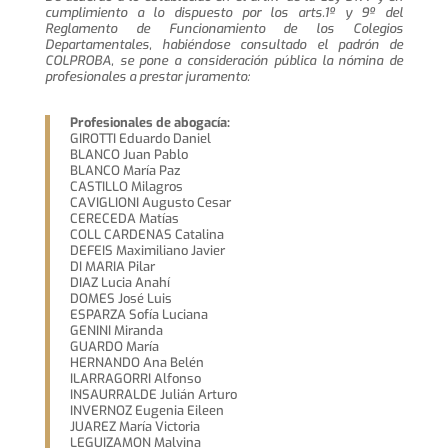
cumplimiento a lo dispuesto por los arts.1º y 9º del
Reglamento de Funcionamiento de los Colegios
Departamentales, habiéndose consultado el padrón de
COLPROBA, se pone a consideración pública la nómina de
profesionales a prestar juramento:
Profesionales de abogacía:
GIROTTI Eduardo Daniel
BLANCO Juan Pablo
BLANCO María Paz
CASTILLO Milagros
CAVIGLIONI Augusto Cesar
CERECEDA Matías
COLL CARDENAS Catalina
DEFEIS Maximiliano Javier
DI MARIA Pilar
DIAZ Lucia Anahí
DOMES José Luis
ESPARZA Sofía Luciana
GENINI Miranda
GUARDO María
HERNANDO Ana Belén
ILARRAGORRI Alfonso
INSAURRALDE Julián Arturo
INVERNOZ Eugenia Eileen
JUAREZ María Victoria
LEGUIZAMON Malvina