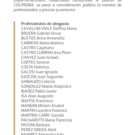
Departamentales, habiéndose consultado el padrón de
COLPROBA, se pone a consideración pública la nómina de
profesionales a prestar juramento:
Profesionales de abogacía:
CAVALLINI VIALE Delfina María
BRUERA Gabriel Oscar
BUSTOS Brisa Antonella
CABRERA María Malena
CASTRO Cayetana
CASTRO CURIPAN Ana Piren
CHAVEZ Juan Ismael
CORTES Serena
COSTA Federico
GALOSI Juan Ignacio
GAZCON Juan Segundo
GHIBAUDO Celeste
GONZALEZ Noelia Alejandra
IBAÑEZ Pablo Javier
ISA Alan Augusto
MAFFÍA Francisco
MANGINI Miriam Anabel
MARTIN Leandro Federico
MARTINS CARRI Gastón
PACHAROTTI María Florencia
PAVONI Bárbara
PEREZ OREDA Abril
RAMIREZ Alejandra Itati