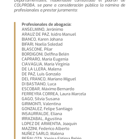
Departamentales, habiéndose consultado el padrón de
COLPROBA, se pone a consideración pública la nómina de
profesionales a prestar juramento:
Profesionales de abogacía:
ANSELMINO, Jerónimo
ARAUZ DE PAZ, Isidro Manuel
BIANCO, Karen Johana
BIFARI, Noelia Soledad
BLASCONE, Pilar
BORDIGONI, Delfina Belén
CAPRARO, María Eugenia
CIAVAGLIA, María Virginia
DE LA LLERA, Malena
DE PAZ, Luis Gonzalo
DEL FRANCO, Mariano Miguel
DI BASTIANO, Luca
ESCOBAR, Máximo Bernardo
FERREYRA CORREA, Laura Marcela
GAGO, Silvia Susana
GIRIMONTI, Valentina
GONZALEZ, Felipe Santiago
INSAURRALDE, Eliana
IRRAZABAL, Agustina
LOPEZ DE ARMENTIA, Joaquín
MAZZINI, Federico Alberto
NUÑEZ SARLO, Malena
PEÑALOZA, Yanina Fátima Belén