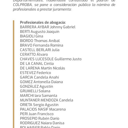
Departamentales, habiéndose consultado el padrón de
COLPROBA, se pone a consideración pública la nómina de
profesionales a prestar juramento:
Profesionales de abogacía:
BARRERA AYBAR Johnny Gabriel
BERTI Augusto Joaquín
BIAGIOLI Gina
BIORDO Thomas Aníbal
BRAVO Fernanda Romina
CASTELL BERLARI Julia
CERATTO Álvaro
CHAVES LUCESOLE Guillermo Justo
DE LA CANAL Cintia
DE LARENA Martin Nicolás
ESTEVEZ Federico
GARCIA Candela Anahí
GOMEZ Antonella Daiana
GONZÁLEZ Agustín
GRUMELLI Solana
MARCHI Iara Samanta
MUNTANER MENDOZA Candela
ORIETA Sergio Agustín
PALACIOS NASIF Macarena
PERI Juan Francisco
PROSEPIO Rubén Darío
RODRIGUEZ Naiara Danisa
ROLHAISER Pablo Darío