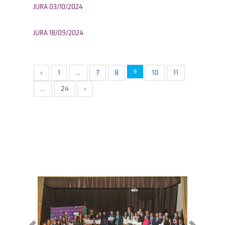
JURA 03/10/2024
JURA 18/09/2024
‹
1
…
7
8
9
10
11
…
24
›