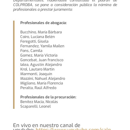
Departamentales, habiéndose consultado el padrón de
COLPROBA, se pone a consideración pública la nómina de
profesionales a prestar juramento:
Profesionales de abogacía:
Bucchino, María Bárbara
Coiro, Luciana Belén
Feregotti, Gisela
Fernandez, Yamila Mailen
Fons, Camila
Gomez, María Victoria
Goncebat, Juan francisco
Ialea, Agustín Alejandro
Krol, Lautaro Martin
Marmonti, Joaquín
Mazzini, Nahuel Alejandro
Migliano, María Florencia
Peralta, Raúl Alfredo
Profesionales de la procuración:
Benítez Macia, Nicolás
Scaparelli, Leonel
En vivo en nuestro canal de