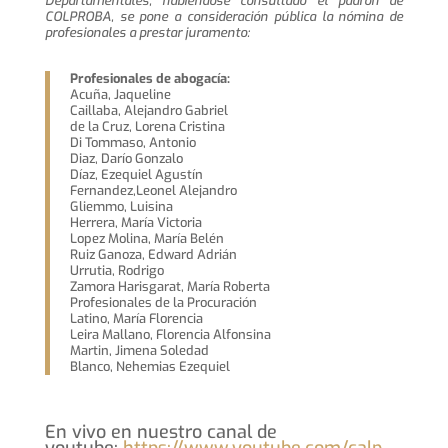
Departamentales, habiéndose consultado el padrón de
COLPROBA, se pone a consideración pública la nómina de
profesionales a prestar juramento:
Profesionales de abogacía:
Acuña, Jaqueline
Caillaba, Alejandro Gabriel
de la Cruz, Lorena Cristina
Di Tommaso, Antonio
Diaz, Darío Gonzalo
Díaz, Ezequiel Agustín
Fernandez,Leonel Alejandro
Gliemmo, Luisina
Herrera, María Victoria
Lopez Molina, María Belén
Ruiz Ganoza, Edward Adrián
Urrutia, Rodrigo
Zamora Harisgarat, María Roberta
Profesionales de la Procuración
Latino, María Florencia
Leira Mallano, Florencia Alfonsina
Martin, Jimena Soledad
Blanco, Nehemias Ezequiel
En vivo en nuestro canal de