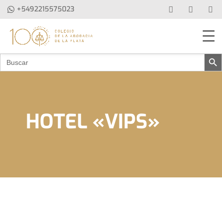
+5492215575023
Botón de b
Buscar:
HOTEL «VIPS»