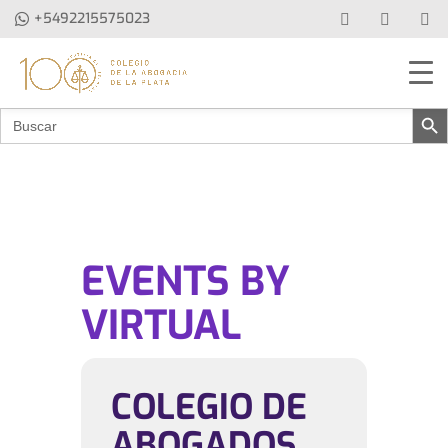
+5492215575023
Botón de b
Buscar:
EVENTS BY
VIRTUAL
COLEGIO DE
ABOGADOS