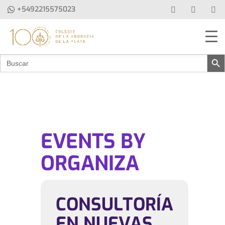
+5492215575023
Botón de b
Buscar:
EVENTS BY
ORGANIZA
CONSULTORÍA
EN NUEVAS