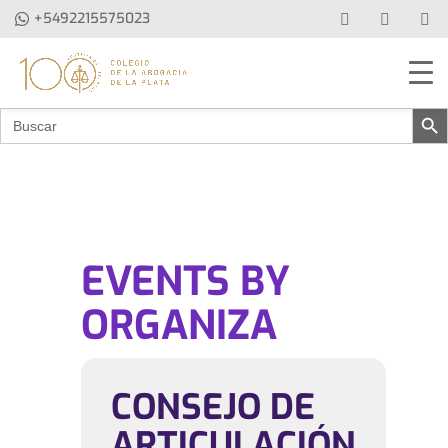
+5492215575023
Botón de b
Buscar:
EVENTS BY
ORGANIZA
CONSEJO DE
ARTICULACIÓN