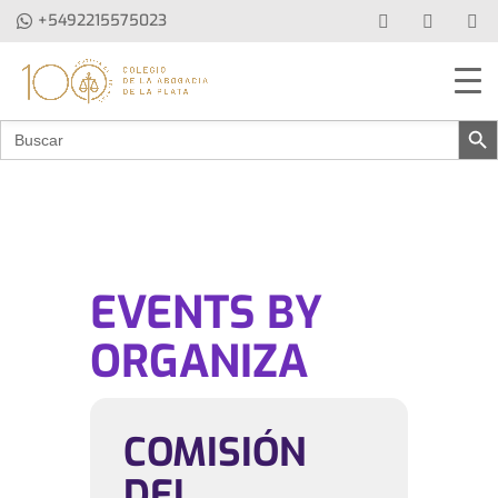
+5492215575023
Botón de b
Buscar:
EVENTS BY
ORGANIZA
COMISIÓN
DEL