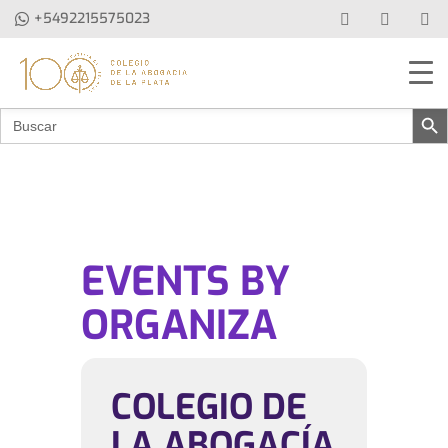
+5492215575023
Botón de b
Buscar:
EVENTS BY
ORGANIZA
COLEGIO DE
LA ABOGACÍA